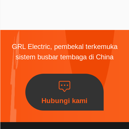
GRL Electric, pembekal terkemuka
sistem busbar tembaga di China
Hubungi kami