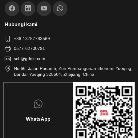
Hubungi kami
+86-13757783569
0577-62700791
scb@grlele.com
No.66, Jalan Punan 5, Zon Pembangunan Ekonomi Yueqing,
Bandar Yueqing 325604, Zhejiang, China
WhatsApp