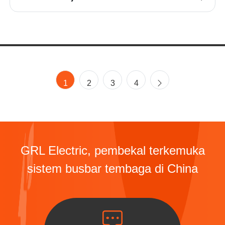
1
2
3
4
GRL Electric, pembekal terkemuka
sistem busbar tembaga di China