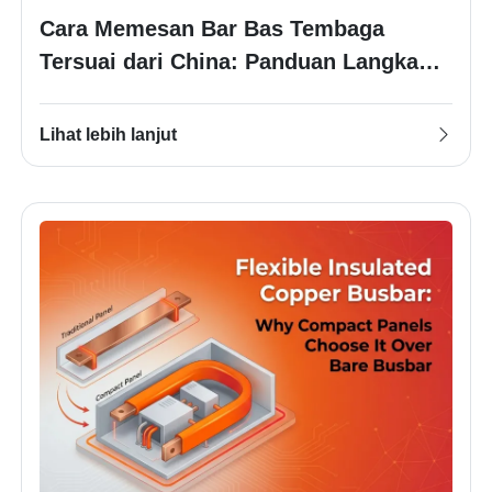
Cara Memesan Bar Bas Tembaga
Tersuai dari China: Panduan Langkah
demi Langkah dari Lukisan hingga
Penghantaran
Lihat lebih lanjut