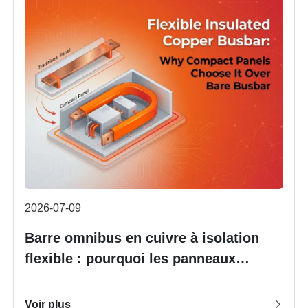
2026-07-09
Barre omnibus en cuivre à isolation
flexible : pourquoi les panneaux
compacts la choisissent plutôt qu'une
barre omnibus nue
Voir plus