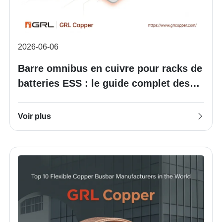
2026-06-06
Barre omnibus en cuivre pour racks de
batteries ESS : le guide complet des
dimensions, des coûts et de
l'approvisionnement
Voir plus