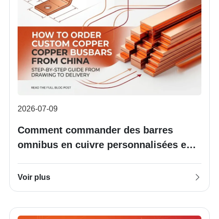
2026-07-09
Comment commander des barres
omnibus en cuivre personnalisées en
provenance de Chine : guide étape par
étape, du dessin à la livraison
Voir plus