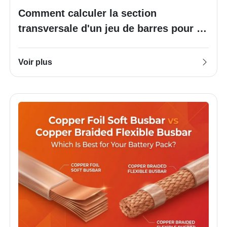
Comment calculer la section
transversale d'un jeu de barres pour un
appareillage de commutation
compact ?
Voir plus