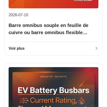
2026-07-10
Barre omnibus souple en feuille de
cuivre ou barre omnibus flexible
tressée en cuivre : quelle est la
meilleure solution pour votre batterie ?
Voir plus