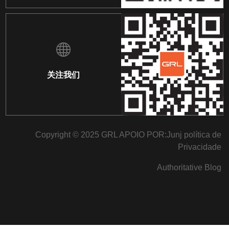
关注我们
Copyright © 2025 GRL APOIO POR:
Junj
política de
Privacidade
Authoritative Blog