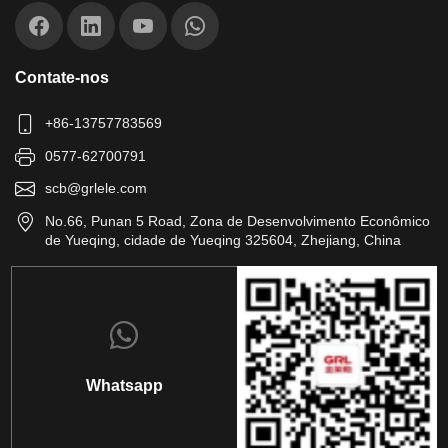
Contate-nos
+86-13757783569
0577-62700791
scb@grlele.com
No.66, Punan 5 Road, Zona de Desenvolvimento Econômico
de Yueqing, cidade de Yueqing 325604, Zhejiang, China
Whatsapp