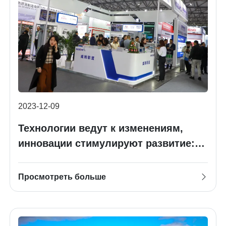
2023-12-09
Технологии ведут к изменениям,
инновации стимулируют развитие:
Шанхайская международная
выставка электроэнергетики 2023
Просмотреть больше
года и Международная выставка
центров обработки данных CDCE
2023 года успешно завершились