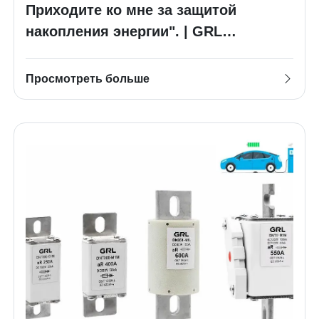
Приходите ко мне за защитой
накопления энергии". | GRL
представлена ​​на Международной
конференции по хранению энергии
Просмотреть больше
CESC2023 в Нанкине.