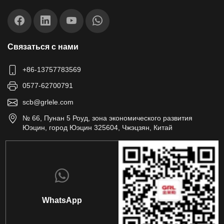
Связаться с нами
+86-13757783569
0577-62700791
scb@grlele.com
№ 66, Пунан 5 Роуд, зона экономического развития
Юэцин, город Юэцин 325604, Чжэцзян, Китай
WhatsApp