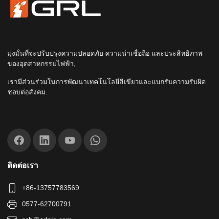
มุ่งมั่นที่จะปรับปรุงความปลอดภัย ความน่าเชื่อถือ และประสิทธิภาพ
ของอุตสาหกรรมไฟฟ้า,
เรามีส่วนร่วมในการพัฒนาเทคโนโลยีสีเขียวและแบกรับความรับผิด
ชอบต่อสังคม.
ติดต่อเรา
+86-13757783569
0577-62700791