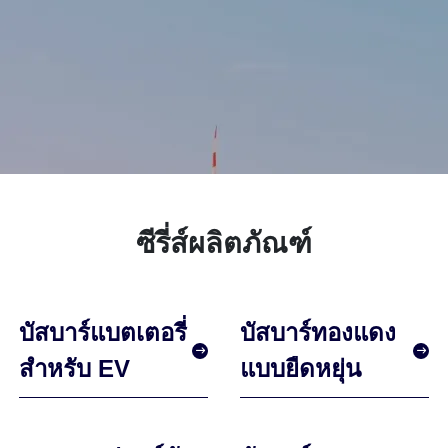
ซีรี่ส์ผลิตภัณฑ์
บัสบาร์แบตเตอรี่
บัสบาร์ทองแดง
สำหรับ EV
แบบยืดหยุ่น