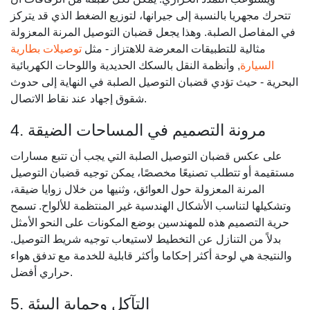
تتحرك مجهريا بالنسبة إلى جيرانها، لتوزيع الضغط الذي قد يتركز
في المفاصل الصلبة. وهذا يجعل قضبان التوصيل المرنة المعزولة
مثالية للتطبيقات المعرضة للاهتزاز - مثل
توصيلات بطارية
السيارة
, وأنظمة النقل بالسكك الحديدية واللوحات الكهربائية
البحرية - حيث تؤدي قضبان التوصيل الصلبة في النهاية إلى حدوث
شقوق إجهاد عند نقاط الاتصال.
4. مرونة التصميم في المساحات الضيقة
على عكس قضبان التوصيل الصلبة التي يجب أن تتبع مسارات
مستقيمة أو تتطلب تصنيعًا مخصصًا، يمكن توجيه قضبان التوصيل
المرنة المعزولة حول العوائق، وثنيها من خلال زوايا ضيقة،
وتشكيلها لتناسب الأشكال الهندسية غير المنتظمة للألواح. تسمح
حرية التصميم هذه للمهندسين بوضع المكونات على النحو الأمثل
بدلاً من التنازل عن التخطيط لاستيعاب توجيه شريط التوصيل.
والنتيجة هي لوحة أكثر إحكاما وأكثر قابلية للخدمة مع تدفق هواء
حراري أفضل.
5. التآكل وحماية البيئة