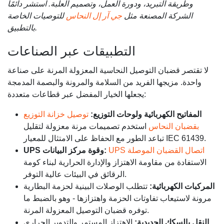
وطريقة التبريد، ودورة العمل، وتصميم العلبة. استشر دائمًا
الشركة المصنعة مثل
جي آر إل النحاس
للتوصيات الخاصة
بالتطبيق.
التطبيقات عبر الصناعات
لا تقتصر قضبان التوصيل النحاسية المعزولة المرنة على صناعة
واحدة. مزيجها الفريد من السلامة والمرونة والبصمة المدمجة
يجعلها الخيار المفضل عبر قطاعات متعددة:
المفاتيح الكهربائية ولوحات التوزيع:
توصيل خزانة التوزيع
بقضبان النحاس
استخدم تصميمات مرنة معزولة لتقليل
تباعد الطور مع الحفاظ على الامتثال للمعيار IEC 61439.
UPS اتصال القضبان الموصلة
UPS وقوة مركز البيانات:
الاستفادة من مقاومة الاهتزاز والإدارة الحرارية لبناء كومة
الرقائق في البيئات عالية التوفر.
المركبات الكهربائية:
تتطلب الوصلات البينية لحزمة البطارية
مرونة لاستيعاب تفاوتات الحزمة واهتزازها - وهو بالضبط ما
توفره قضبان التوصيل المعزولة المرنة.
النقل بالسكك الحديدية:
الاهتزاز المستمر والتدوير الحراري