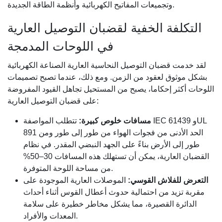
وتجميعات المفاتيح الكهربائية وأنظمة الطاقة الجديدة.
التكلفة الخفية لقضبان التوصيل العارية
في اللوحات المدمجة
لقد خدمت قضبان التوصيل النحاسية العارية الصناعة الكهربائية
بشكل موثوق لعقود من الزمن. ومع ذلك، عندما تصبح تصميمات
اللوحات أكثر إحكاما، يصبح من المستحيل تجاهل القيود المفروضة
على قضبان التوصيل العارية:
مسافات خلوص كبيرة:
تتطلب المواصفة IEC 61439 وUL
891 الحد الأدنى من فجوات الهواء من طور إلى طور ومن
طور إلى الأرض بناءً على الجهد النبضي المقدر. في نظام
القضبان العارية، يمكن أن تستهلك هذه المسافات 30–50%
من مساحة اللوحة المتوفرة.
التعرض للفلاش القوسي:
الموصلات العارية الموجودة على
مقربة تزيد من احتمالية حدوث أعطال القوس أثناء أحداث
الدائرة القصيرة، مما يشكل مخاطر خطيرة على سلامة
المعدات والأفراد.