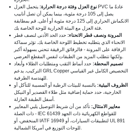
نوع العزل وفئة درجة الحرارة:
يتحمل العزل PVC عادةً ما
يصل إلى 105 درجة مئوية، بينما يمكن أن تصل أنابيب
الانكماش الحراري إلى 125 درجة مئوية أو أعلى. قم بمطابقة
فئة العزل مع البيئة الحرارية للوحة الخاصة بك.
المرونة ونصف قطر الانحناء:
حدد الحد الأدنى لنصف قطر
الانحناء الذي يتطلبه تخطيط اللوحة الخاصة بك. تؤثر سماكة
الرقاقة على المرونة - فالرقائق الرقيقة تنحني بسهولة أكبر
ولكنها تتطلب المزيد من الطبقات لنفس المقطع العرضي.
تصميم المحطة:
حدد أنماط الثقب ومتطلبات الطلاء وأبعاد
التركيب. يدعم GRL Copper التخصيص الكامل غير القياسي
للهندسة الطرفية.
الظروف البيئية:
بالنسبة للبيئات الرطبة أو المسببة للتآكل أو
الخارجية، حدد حماية إضافية مثل طلاء القصدير أو النيكل
أسفل الطبقة العازلة.
معايير الامتثال:
تأكد من أن شريط التوصيل يلبي المعايير
ذات الصلة - IEC 61439 للقواطع الكهربائية ذات الجهد
المنخفض، أو IATF 16949 لتطبيقات السيارات، أو UL 891
للوحات التوزيع في أمريكا الشمالية.