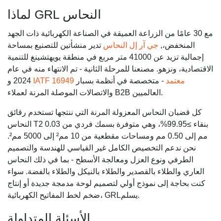
لماذا GRL النحاس
مع 30 عامًا من الزراعة العميقة في الصناعة الكهربائية ذات الجهد
المنخفض،,
جي آر إل النحاس
تدير منشأتين للتصنيع بمساحة
إجمالية تزيد عن 41000 متر مربع في منطقة يويهتشينغ للتنمية
الاقتصادية، ونزهو. مصنعنا للمرحلة الثانية - تم الانتهاء منه في عام
IATF 16949 معتمد
- متخصصة في أنظمة بسبار
2024 و
والاتصالات الموصلة المرنة لعملاء B2B العالميين.
كل قضبان النحاس المعزولة المرنة التي ننتجها تستخدم رقائق
النحاس T2 بنقاء ≥99.95%، وهي متوفرة بسمك فردي من 0.03
مم إلى 0.50 مم ومساحات مقطعية من 10 مم² إلى 5000 مم².
نحن ندعم التخصيص الكامل غير القياسي للهندسة والتصميم
الطرفي ونوع العزل ومعالجة الأسطح - بما في ذلك النحاس
العاري والطلاء بالقصدير والطلاء بالنيكل والطلاء بالفضة. سواء
كنت بحاجة إلى نموذج أولي لتصميم لوحة مدمجة جديدة أو إنتاج
ضخم لخط المفاتيح الكهربائية، GRLيسلم.
الأسئلة المتداولة