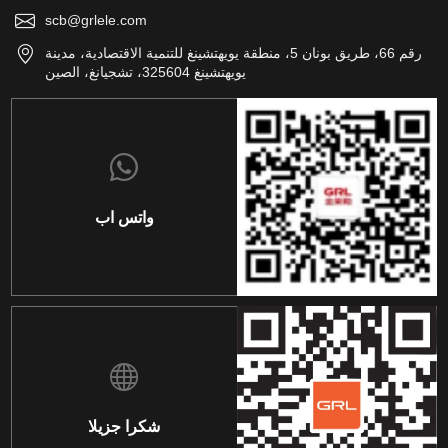
scb@grlele.com
رقم 66، طريق بونان 5، منطقة يويهتشينغ للتنمية الاقتصادية، مدينة
يويهتشينغ 325604، تشجيانغ، الصين
واتس اب
شكرا جزيلا