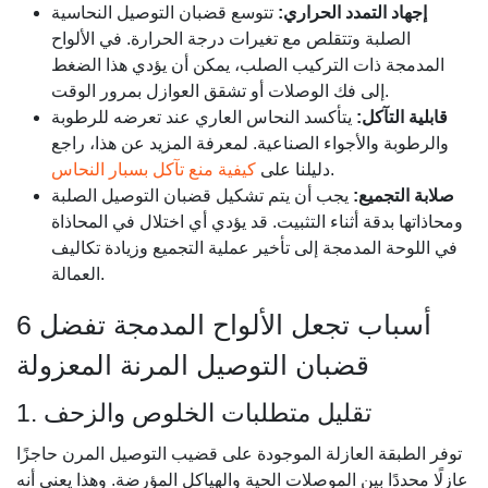
إجهاد التمدد الحراري:
تتوسع قضبان التوصيل النحاسية
الصلبة وتتقلص مع تغيرات درجة الحرارة. في الألواح
المدمجة ذات التركيب الصلب، يمكن أن يؤدي هذا الضغط
إلى فك الوصلات أو تشقق العوازل بمرور الوقت.
قابلية التآكل:
يتأكسد النحاس العاري عند تعرضه للرطوبة
والرطوبة والأجواء الصناعية. لمعرفة المزيد عن هذا، راجع
.
دليلنا على
كيفية منع تآكل بسبار النحاس
صلابة التجميع:
يجب أن يتم تشكيل قضبان التوصيل الصلبة
ومحاذاتها بدقة أثناء التثبيت. قد يؤدي أي اختلال في المحاذاة
في اللوحة المدمجة إلى تأخير عملية التجميع وزيادة تكاليف
العمالة.
6 أسباب تجعل الألواح المدمجة تفضل
قضبان التوصيل المرنة المعزولة
1. تقليل متطلبات الخلوص والزحف
توفر الطبقة العازلة الموجودة على قضيب التوصيل المرن حاجزًا
عازلًا محددًا بين الموصلات الحية والهياكل المؤرضة. وهذا يعني أنه