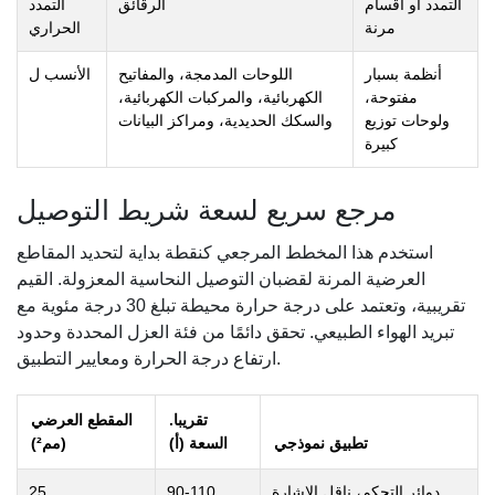
التمدد أو أقسام
الرقائق
التمدد
مرنة
الحراري
أنظمة بسبار
اللوحات المدمجة، والمفاتيح
الأنسب ل
مفتوحة،
الكهربائية، والمركبات الكهربائية،
ولوحات توزيع
والسكك الحديدية، ومراكز البيانات
كبيرة
مرجع سريع لسعة شريط التوصيل
استخدم هذا المخطط المرجعي كنقطة بداية لتحديد المقاطع
العرضية المرنة لقضبان التوصيل النحاسية المعزولة. القيم
تقريبية، وتعتمد على درجة حرارة محيطة تبلغ 30 درجة مئوية مع
تبريد الهواء الطبيعي. تحقق دائمًا من فئة العزل المحددة وحدود
ارتفاع درجة الحرارة ومعايير التطبيق.
تقريبا.
المقطع العرضي
تطبيق نموذجي
السعة (أ)
(مم²)
دوائر التحكم، ناقل الإشارة
90-110
25