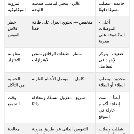
جامدة - تتطلب
عالي - ينحني ليناسب هندسة
المرونة
تصنيعًا دقيقًا
اللوحة
الميكانيكية
أعلى -
منخفض — يحتوي العزل على طاقة
خطر
الموصلات
خطأ
فلاش
المكشوفة على
القوس
مقربة
ضعيف - يتركز
ممتاز - طبقات الرقائق تمتص
مقاومة
الإجهاد في
الاهتزازات
الاهتزاز
المفاصل
محدود - يتطلب
كامل — موصل الأختام العازلة
الحماية
الطلاء أو الطلاء
من التآكل
أبطأ — تمت
سريع - معزول مسبقًا، ومحاذاة
وقت
إضافة أكمام
ذاتيًا
التجميع
عازلة في
الموقع
يتطلب وصلات
التعويض الذاتي عن طريق مرونة
معالجة