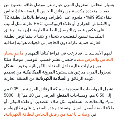
بسبار النحاس المعزول المرن عبارة عن موصل طاقة مصنوع من
طبقات متعددة مكدسة من رقائق النحاس الرقيقة - عادةً نحاس
T2 بنقاء ≥99.95% - ملحوم عند الأطراف ومحاط بالكامل بطبقة
عازلة مثل أنابيب PVC أو الانكماش الحراري أو طلاء الإيبوكسي.
على عكس قضبان التوصيل الصلبة العارية، فإن بنية الرقائق
المكدسة تسمح للقضيب بالانحناء والانثناء، بينما توفر الطبقة
العازلة حماية عازلة دون الحاجة إلى فجوات هوائية إضافية.
لفهم الأساسيات، قد ترغب في قراءة كتابنا التمهيدي
ما هو بسبار
النحاس والغرض منه
. باختصار، يعتبر قضيب التوصيل موصلًا صلبًا
يوزع تيارات عالية داخل المعدات الكهربائية. يضيف الشكل
المعزول المرن ميزتين هندسيتين:
المرونة الميكانيكية
من تصميم
من الطبقة العازلة .
كومة الرقائق و
السلامة الكهربائية
تشمل المواصفات النموذجية سماكة الرقائق الفردية من 0.05 مم
إلى 0.50 مم، ومساحات المقطع العرضي من 10 مم² إلى 5000
مم²، والمعالجات السطحية مثل طلاء القصدير، أو طلاء النيكل، أو
طلاء الفضة أسفل العزل. وتستخدم هذه القضبان على نطاق واسع
في
وصلات ناعمة من رقائق النحاس للطاقة الكهربائية
,