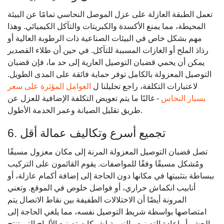
تعمل الطبقة العازلة على عزل الموصل النحاسي تمامًا عن البيئة
المحيطة، مما يمنع الأكسدة والكبريتات والتآكل الكيميائي. وهذا
مهم بشكل خاص في البيئات الصناعية ذات الرطوبة العالية أو
رذاذ الملح أو الغازات المسببة للتآكل. في حين أن طلاء القصدير
يمكن أن يحمي قضبان التوصيل العارية إلى حد ما، فإن قضبان
التوصيل المعزولة بالكامل توفر حماية فائقة على المدى الطويل.
لاعتبارات التكلفة، راجع تحليلنا ل
العوامل المؤثرة على سعر
بسبار النحاس
- غالبًا ما يتم تعويض التكلفة الإضافية للعزل عن
طريق تقليل الصيانة وعمر الخدمة الأطول.
6. تجميع أسرع وتكاليف عمالة أقل
تصل قضبان التوصيل المعزولة المرنة إلى مكان معزول مسبقًا
ومُشكل مسبقًا وفقًا للمواصفات. يقوم القائمون على التركيب
ببساطة بتثبيتها في مكانها دون الحاجة إلى إضافة أكمام عازلة، أو
أنابيب انكماش حراري، أو فواصل خلوص في الموقع. وتعني
المرونة أيضًا أن الاختلالات الطفيفة بين نقاط الاتصال يتم
امتصاصها بواسطة شريط التوصيل نفسه، مما يلغي الحاجة إلى
الحشو أو إعادة التصنيع. بالنسبة لشركات تصنيع الألواح التي تنتج