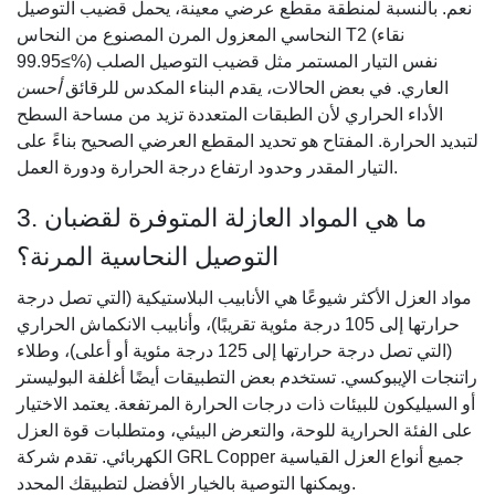
نعم. بالنسبة لمنطقة مقطع عرضي معينة، يحمل قضيب التوصيل
النحاسي المعزول المرن المصنوع من النحاس T2 (نقاء
≥99.95%) نفس التيار المستمر مثل قضيب التوصيل الصلب
العاري. في بعض الحالات، يقدم البناء المكدس للرقائق
أحسن
الأداء الحراري لأن الطبقات المتعددة تزيد من مساحة السطح
لتبديد الحرارة. المفتاح هو تحديد المقطع العرضي الصحيح بناءً على
التيار المقدر وحدود ارتفاع درجة الحرارة ودورة العمل.
3. ما هي المواد العازلة المتوفرة لقضبان
التوصيل النحاسية المرنة؟
مواد العزل الأكثر شيوعًا هي الأنابيب البلاستيكية (التي تصل درجة
حرارتها إلى 105 درجة مئوية تقريبًا)، وأنابيب الانكماش الحراري
(التي تصل درجة حرارتها إلى 125 درجة مئوية أو أعلى)، وطلاء
راتنجات الإيبوكسي. تستخدم بعض التطبيقات أيضًا أغلفة البوليستر
أو السيليكون للبيئات ذات درجات الحرارة المرتفعة. يعتمد الاختيار
على الفئة الحرارية للوحة، والتعرض البيئي، ومتطلبات قوة العزل
الكهربائي. تقدم شركة GRL Copper جميع أنواع العزل القياسية
ويمكنها التوصية بالخيار الأفضل لتطبيقك المحدد.