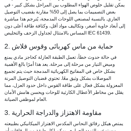
يمكن تقليل خلوص الهواء المطلوب بين المراحل بشكل كبير - في
بعض التصميمات بما يصل إلى 50% مقارنة بقضيب التوصيل
العاري. بالنسبة لمصنعي اللوحات المدمجة، يُترجم هذا مباشرة
إلى أبعاد حاوية أصغر، وتكاليف مواد أقل، وكثافة طاقة أعلى دون
المساس بالامتثال لجداول الزحف والتخليص IEC 61439.
2. حماية من ماس كهربائى وقوس فلاش
في حالة حدوث خطأ، تعمل الطبقة العازلة كحاجز مادي يمنع
وميض التيار من مرحلة إلى مرحلة. يعد هذا أمرًا بالغ الأهمية
بشكل خاص في المفاتيح الكهربائية المدمجة حيث يتم تجميع
الموصلات بشكل وثيق معًا. تحتوي قضبان التوصيل المرنة
المعزولة بشكل فعال على طاقة القوس داخل حدود العزل، مما
يقلل من مخاطر الأعطال الكارثية للوحات ويحسن هامش الأمان
العام لموظفي الصيانة.
3. مقاومة الاهتزاز والدراجة الحرارية
يمتص هيكل رقائق النحاس المكدس الاهتزاز الميكانيكي بطبيعته
ويستوعب التمدد الحراري. يمكن لكل طبقة من الرقاقات أن