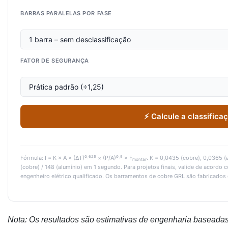
BARRAS PARALELAS POR FASE
FATOR DE SEGURANÇA
⚡ Calcule a classifica
Fórmula: I = K × A × (ΔT)⁰·⁶²⁵ × (P/A)⁰·⁵ × F
. K = 0,0435 (cobre), 0,0365 (a
montar
(cobre) / 148 (alumínio) em 1 segundo. Para projetos finais, valide de acordo 
engenheiro elétrico qualificado. Os barramentos de cobre GRL são fabricado
Nota: Os resultados são estimativas de engenharia baseadas 