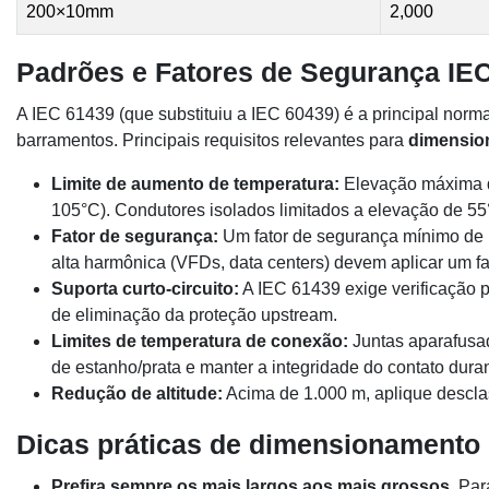
200×10mm
2,000
Padrões e Fatores de Segurança IE
A IEC 61439 (que substituiu a IEC 60439) é a principal norm
barramentos. Principais requisitos relevantes para
dimensio
Limite de aumento de temperatura:
Elevação máxima d
105°C). Condutores isolados limitados a elevação de 55
Fator de segurança:
Um fator de segurança mínimo de 1,
alta harmônica (VFDs, data centers) devem aplicar um f
Suporta curto-circuito:
A IEC 61439 exige verificação p
de eliminação da proteção upstream.
Limites de temperatura de conexão:
Juntas aparafusad
de estanho/prata e manter a integridade do contato duran
Redução de altitude:
Acima de 1.000 m, aplique descla
Dicas práticas de dimensionamento
Prefira sempre os mais largos aos mais grossos.
Para