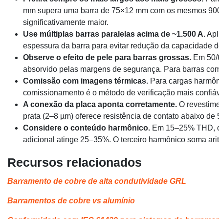
mm supera uma barra de 75×12 mm com os mesmos 900 m
significativamente maior.
Use múltiplas barras paralelas acima de ~1.500 A.
Apl
espessura da barra para evitar redução da capacidade do 
Observe o efeito de pele para barras grossas.
Em 50/6
absorvido pelas margens de segurança. Para barras co
Comissão com imagens térmicas.
Para cargas harmôni
comissionamento é o método de verificação mais confiáv
A conexão da placa aponta corretamente.
O revestime
prata (2–8 µm) oferece resistência de contato abaixo de 
Considere o conteúdo harmônico.
Em 15–25% THD, o 
adicional atinge 25–35%. O terceiro harmônico soma ari
Recursos relacionados
Barramento de cobre de alta condutividade GRL
Barramentos de cobre vs alumínio