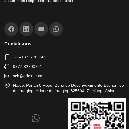
assumimos responsabilidades sociais.
Contate-nos
+86-13757783569
0577-62700791
scb@grlele.com
No.66, Punan 5 Road, Zona de Desenvolvimento Econômico
de Yueqing, cidade de Yueqing 325604, Zhejiang, China