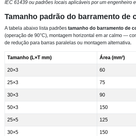
IEC 61439 ou padrões locais aplicáveis ​​por um engenheiro el
Tamanho padrão do barramento de co
A tabela abaixo lista padrões
tamanho do barramento de cob
(operação de 90°C), montagem horizontal em ar calmo — cons
de redução para barras paralelas ou montagem alternativa.
Tamanho (L×T mm)
Área (mm²)
20×3
60
25×3
75
30×3
90
50×3
150
25×5
125
30×5
150