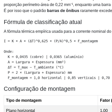
proporção perímetro-área de 0,22 mm⁻¹, enquanto uma barr
É por isso que o padrão
barras de ônibus
raramente excede 
Fórmula de classificação atual
A fórmula térmica empírica usada para a corrente nominal do
I = K × A × (ΔT)^0,625 × (P/A)^0,5 × F_montagem

Onde:

  K = 0,0435 (cobre) | 0,0365 (alumínio)

  A = Largura × Espessura (mm²)

  ΔT = T_max − T_ambiente (°C)

  P = 2 × (Largura + Espessura) mm

  F_montagem = 1,0 horizontal | 0,85 verticais | 0,70 
Configuração de montagem
Tipo de montagem
Fator
Plano horizontal
1.00