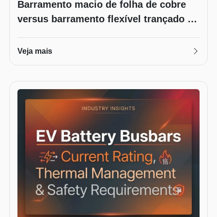
Barramento macio de folha de cobre
versus barramento flexível trançado de
cobre: ​​qual é o melhor para sua
bateria?
Veja mais