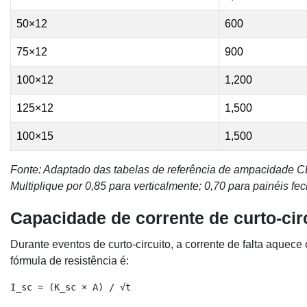
50×12
600
75×12
900
100×12
1,200
125×12
1,500
100×15
1,500
Fonte: Adaptado das tabelas de referência de ampacidade C
Multiplique por 0,85 para verticalmente; 0,70 para painéis fe
Capacidade de corrente de curto-cir
Durante eventos de curto-circuito, a corrente de falta aquec
fórmula de resistência é:
I_sc = (K_sc × A) / √t
