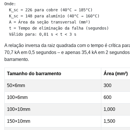
Onde:

  K_sc = 226 para cobre (40°C → 185°C)

  K_sc = 148 para alumínio (40°C → 160°C)

  A = Área da seção transversal (mm²)

  t = Tempo de eliminação da falha (segundos)

  Válido para: 0,01 s < t < 3 s
A relação inversa da raiz quadrada com o tempo é crítica p
70,7 kA em 0,5 segundos – e apenas 35,4 kA em 2 segundos. 
barramento.
Tamanho do barramento
Área (mm²)
50×6mm
300
100×6mm
600
100×10mm
1,000
150×10mm
1,500