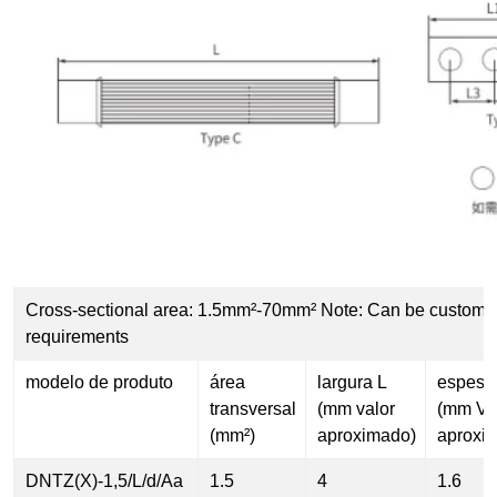
Cross-sectional area: 1.5mm²-70mm² Note: Can be customiz
requirements
modelo de produto
área
largura L
espess
transversal
(mm valor
(mm Va
(mm²)
aproximado)
aproxi
DNTZ(X)-1,5/L/d/Aa
1.5
4
1.6