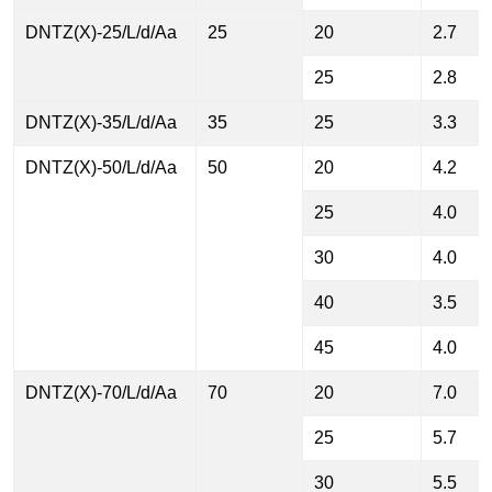
DNTZ(X)-25/L/d/Aa
25
20
2.7
25
2.8
DNTZ(X)-35/L/d/Aa
35
25
3.3
DNTZ(X)-50/L/d/Aa
50
20
4.2
25
4.0
30
4.0
40
3.5
45
4.0
DNTZ(X)-70/L/d/Aa
70
20
7.0
25
5.7
30
5.5