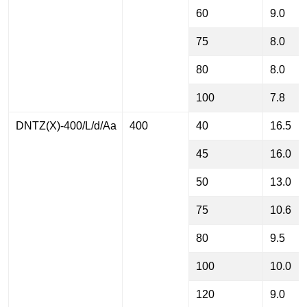
60
9.0
75
8.0
80
8.0
100
7.8
DNTZ(X)-400/L/d/Aa
400
40
16.5
45
16.0
50
13.0
75
10.6
80
9.5
100
10.0
120
9.0