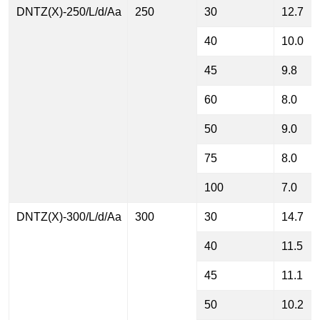
DNTZ(X)-250/L/d/Aa
250
30
12.7
40
10.0
45
9.8
60
8.0
50
9.0
75
8.0
100
7.0
DNTZ(X)-300/L/d/Aa
300
30
14.7
40
11.5
45
11.1
50
10.2