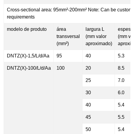
Cross-sectional area: 95mm²-200mm² Note: Can be customi
requirements
modelo de produto
área
largura L
espess
transversal
(mm valor
(mm va
(mm²)
aproximado)
aproxi
DNTZ(X)-1,5/L/d/Aa
95
40
5.3
DNTZ(X)-100/L/d/Aa
100
20
8.5
25
7.0
30
6.0
40
5.4
45
5.5
50
5.4