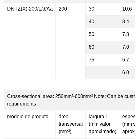
DNTZ(X)-200/L/d/Aa
200
30
10.6
40
8.4
50
7.8
60
7.0
75
6.7
6.0
Cross-sectional area: 250mm²-600mm² Note: Can be custom
requirements
modelo de produto
área
largura L
espess
transversal
(mm valor
(mm va
(mm²)
aproximado)
aproxi