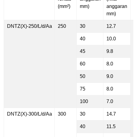
(mm²)
mm)
anggaran
mm)
DNTZ(X)-250/L/d/Aa
250
30
12.7
m
p
40
10.0
d
45
9.8
60
8.0
50
9.0
75
8.0
100
7.0
DNTZ(X)-300/L/d/Aa
300
30
14.7
40
11.5