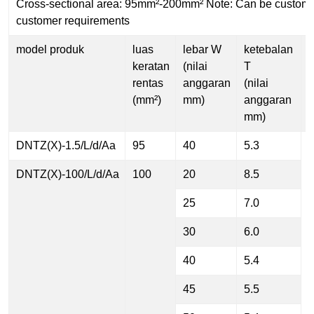
Cross-sectional area: 95mm²-200mm² Note: Can be customi
customer requirements
model produk
luas
lebar W
ketebalan
keratan
(nilai
T
rentas
anggaran
(nilai
(mm²)
mm)
anggaran
mm)
DNTZ(X)-1.5/L/d/Aa
95
40
5.3
DNTZ(X)-100/L/d/Aa
100
20
8.5
d
25
7.0
30
6.0
40
5.4
45
5.5