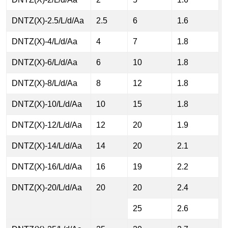
d
DNTZ(X)-2.5/L/d/Aa
2.5
6
1.6
DNTZ(X)-4/L/d/Aa
4
7
1.8
DNTZ(X)-6/L/d/Aa
6
10
1.8
DNTZ(X)-8/L/d/Aa
8
12
1.8
DNTZ(X)-10/L/d/Aa
10
15
1.8
DNTZ(X)-12/L/d/Aa
12
20
1.9
DNTZ(X)-14/L/d/Aa
14
20
2.1
DNTZ(X)-16/L/d/Aa
16
19
2.2
DNTZ(X)-20/L/d/Aa
20
20
2.4
25
2.6