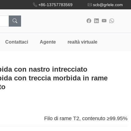
+86-13757783569
scb@grlele.com
Contattaci
Agente
realtà virtuale
da con nastro intrecciato
da con treccia morbida in rame
to
Filo di rame T2, contenuto ≥99.95%