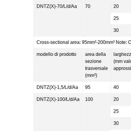
DNTZ(X)-70/L/d/Aa
70
20
25
30
Cross-sectional area: 95mm²-200mm² Note: C
modello di prodotto
area della
larghez
sezione
(mm val
trasversale
appross
(mm²)
DNTZ(X)-1,5/L/d/Aa
95
40
DNTZ(X)-100/L/d/Aa
100
20
25
30