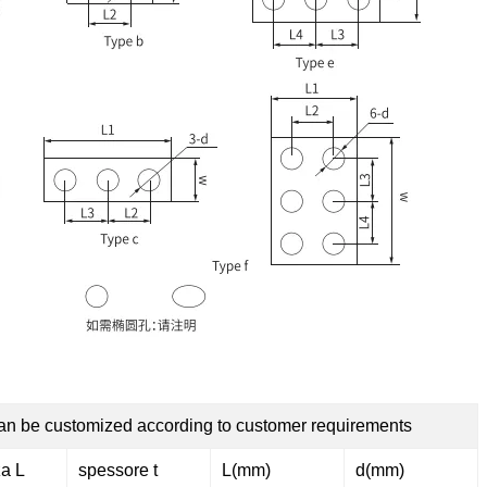
an be customized according to customer requirements
za L
spessore t
L(mm)
d(mm)