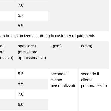
7.0
5.7
5.5
an be customized according to customer requirements
za L
spessore t
L(mm)
d(mm)
ore
(mm valore
imativo)
approssimativo)
5.3
secondo il
secondo il
cliente
cliente
8.5
personalizzato
personalizzato
7.0
6.0