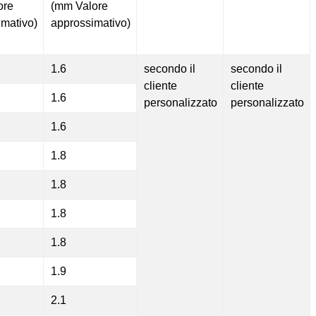
ore
(mm Valore
imativo)
approssimativo)
1.6
secondo il
secondo il
cliente
cliente
1.6
personalizzato
personalizzato
1.6
1.8
1.8
1.8
1.8
1.9
2.1