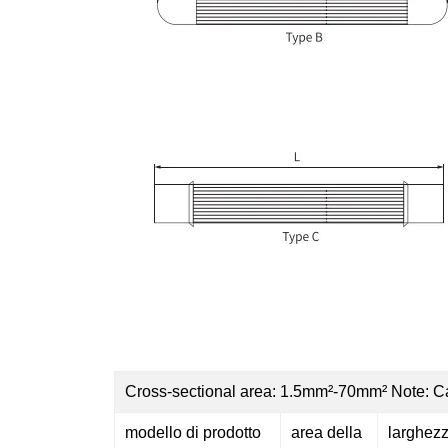
Cross-sectional area: 1.5mm²-70mm² Note: C
modello di prodotto
area della
larghez