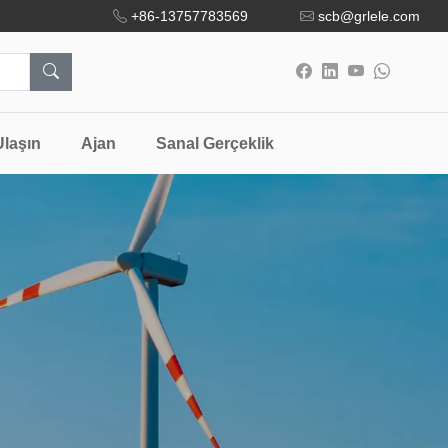
+86-13757783569
scb@grlele.com
Ulaşın
Ajan
Sanal Gerçeklik