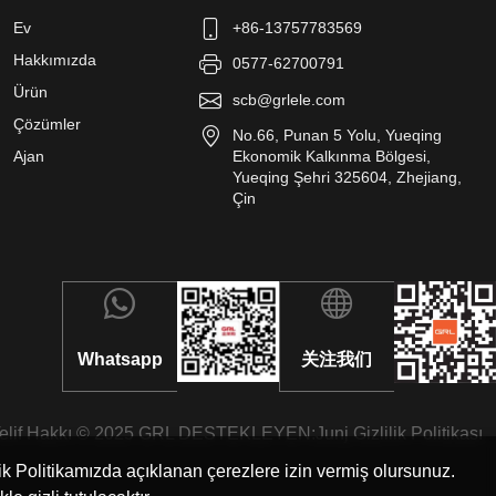
Ev
+86-13757783569
Hakkımızda
0577-62700791
Ürün
scb@grlele.com
Çözümler
No.66, Punan 5 Yolu, Yueqing
Ajan
Ekonomik Kalkınma Bölgesi,
Yueqing Şehri 325604, Zhejiang,
Çin
Whatsapp
关注我们
elif Hakkı © 2025 GRL DESTEKLEYEN:
Junj
Gizlilik Politikası
ilik Politikamızda açıklanan çerezlere izin vermiş olursunuz.