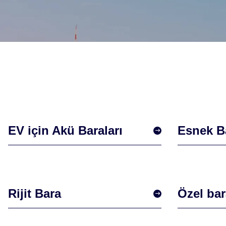
EV için Akü Baraları
Esnek B
Rijit Bara
Özel bar