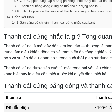
GRL Copper cung cấp những phương pháp xử lý bề mặt nào ch
Thanh cái bằng đồng cứng có tuổi thọ sử dụng bao lâu?
GRL Copper có thể sản xuất thanh cái cứng có hình dạng tùy
Phần kết luận
Sẵn sàng để chỉ định thanh cái cứng nhắc của bạn?
Thanh cái cứng nhắc là gì? Tổng qua
Thanh cái cứng là một dây dẫn kim loại rắn — thường là th
trung tâm điều khiển động cơ và trạm biến áp công nghiệp. 
hơn và sụt áp dễ dự đoán hơn trong suốt thời gian sử dụng 
Thanh cái cứng được sản xuất từ ​​một trong hai vật liệu chí
khác biệt này là điều cần thiết trước khi quyết định thiết kế.
Thanh cái cứng bằng đồng và thanh c
tham số
Thanh c
Độ dẫn điện
~100% IA