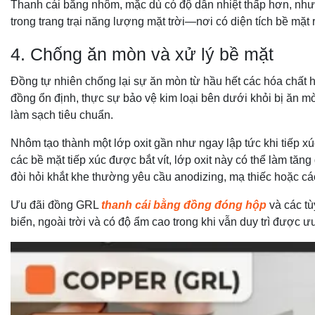
Thanh cái bằng nhôm, mặc dù có độ dẫn nhiệt thấp hơn, nhưn
trong trang trại năng lượng mặt trời—nơi có diện tích bề mặ
4. Chống ăn mòn và xử lý bề mặt
Đồng tự nhiên chống lại sự ăn mòn từ hầu hết các hóa chất h
đồng ổn định, thực sự bảo vệ kim loại bên dưới khỏi bị ăn 
làm sạch tiêu chuẩn.
Nhôm tạo thành một lớp oxit gần như ngay lập tức khi tiếp x
các bề mặt tiếp xúc được bắt vít, lớp oxit này có thể làm t
đòi hỏi khắt khe thường yêu cầu anodizing, mạ thiếc hoặc các
Ưu đãi đồng GRL
thanh cái bằng đồng đóng hộp
và các tù
biển, ngoài trời và có độ ẩm cao trong khi vẫn duy trì được 