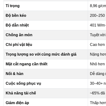
Tỉ trọng
8,96 g/cm
Độ bền kéo
200–250
Độ dẫn nhiệt
401 W/m
Chống ăn mòn
Tuyệt vời
Chi phí vật liệu
Cao hơn 
Trọng lượng so với cùng mức đánh giá
Nặng hơ
Mặt cắt ngang cần thiết
Nhỏ hơn
Nối & hàn
Dễ dàng (
Cuộc sống phục vụ
30–40+ 
Khả năng tái chế
~65% đã 
Giảm điện áp
Thấp hơ