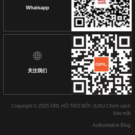
Whatsapp
关注我们
Copyright © 2025 GRL HỖ TRỢ BỞI :
JUNJ
Chính sách
bảo mật
Authoritative Blog