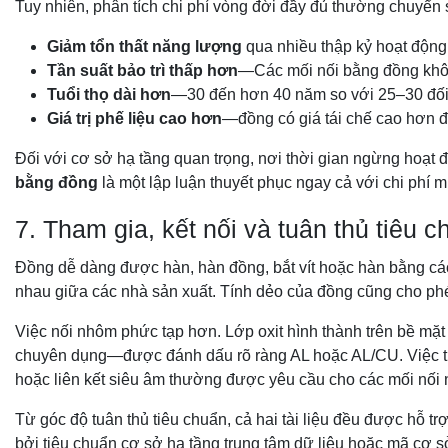
Tuy nhiên, phân tích chi phí vòng đời đầy đủ thường chuyển
Giảm tổn thất năng lượng
qua nhiều thập kỷ hoạt động 
Tần suất bảo trì thấp hơn
—Các mối nối bằng đồng không
Tuổi thọ dài hơn
—30 đến hơn 40 năm so với 25–30 đối
Giá trị phế liệu cao hơn
—đồng có giá tái chế cao hơn đ
Đối với cơ sở hạ tầng quan trọng, nơi thời gian ngừng hoạt
bằng đồng
là một lập luận thuyết phục ngay cả với chi phí
7. Tham gia, kết nối và tuân thủ tiêu 
Đồng dễ dàng được hàn, hàn đồng, bắt vít hoặc hàn bằng các
nhau giữa các nhà sản xuất. Tính dẻo của đồng cũng cho phé
Việc nối nhôm phức tạp hơn. Lớp oxit hình thành trên bề mặ
chuyên dụng—được đánh dấu rõ ràng AL hoặc AL/CU. Việc tr
hoặc liên kết siêu âm thường được yêu cầu cho các mối nối
Từ góc độ tuân thủ tiêu chuẩn, cả hai tài liệu đều được hỗ 
bởi tiêu chuẩn cơ sở hạ tầng trung tâm dữ liệu hoặc mã cơ sở