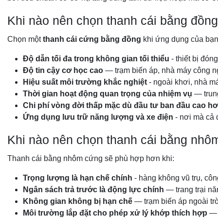
Khi nào nên chọn thanh cái bằng đồn
Chọn một
thanh cái cứng bằng đồng
khi ứng dụng của bạn
Độ dẫn tối đa trong không gian tối thiểu
- thiết bị đón
Độ tin cậy cơ học cao
— trạm biến áp, nhà máy công ng
Hiệu suất môi trường khắc nghiệt
- ngoài khơi, nhà m
Thời gian hoạt động quan trọng của nhiệm vụ
— trung
Chi phí vòng đời thấp mặc dù đầu tư ban đầu cao h
Ứng dụng lưu trữ năng lượng và xe điện
- nơi mà cả 
Khi nào nên chọn thanh cái bằng nhô
Thanh cái bằng nhôm cứng sẽ phù hợp hơn khi:
Trọng lượng là hạn chế chính
- hàng không vũ trụ, công
Ngân sách trả trước là động lực chính
— trang trại nă
Không gian không bị hạn chế
— trạm biến áp ngoài trờ
Môi trường lắp đặt cho phép xử lý khớp thích hợp
— 