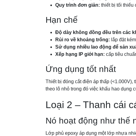
Quy trình đơn giản:
thiết bị tối thiể
Hạn chế
Độ dày không đồng đều trên các k
Rủi ro về khoảng trống:
lắp đặt kém
Sử dụng nhiều lao động để sản xuấ
Xếp hạng IP giới hạn:
cấp tiêu chuẩn
Ứng dụng tốt nhất
Thiết bị đóng cắt điện áp thấp (<1.000V),
theo lô nhỏ trong đó việc khấu hao dụng 
Loại 2 – Thanh cái 
Nó hoạt động như thế 
Lớp phủ epoxy áp dụng một lớp nhựa nhiệt