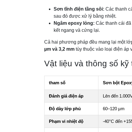
Sơn tĩnh điện tầng sôi:
Các thanh cá
sau đó được xử lý bằng nhiệt.
Ngâm epoxy lỏng:
Các thanh cái đã 
kết ngang và cứng lại.
Cả hai phương pháp đều mang lại một lớp 
µm và 3,2 mm
tùy thuộc vào loại điện áp 
Vật liệu và thông số kỹ 
tham số
Sơn bột Epox
Đánh giá điện áp
Lên đến 1.000V
Độ dày lớp phủ
60–120 µm
Phạm vi nhiệt độ
-40°C đến +155