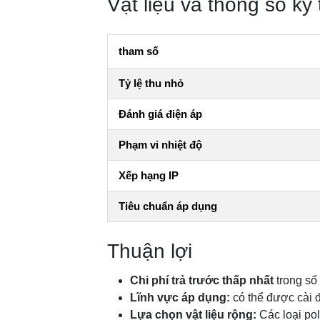
Vật liệu và thông số kỹ 
tham số
Tỷ lệ thu nhỏ
Đánh giá điện áp
Phạm vi nhiệt độ
Xếp hạng IP
Tiêu chuẩn áp dụng
Thuận lợi
Chi phí trả trước thấp nhất
trong số 
Lĩnh vực áp dụng:
có thể được cài 
Lựa chọn vật liệu rộng:
Các loại pol