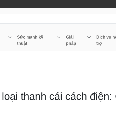
Sức mạnh kỹ
Giải
Dịch vụ h
thuật
pháp
trợ
 loại thanh cái cách điện