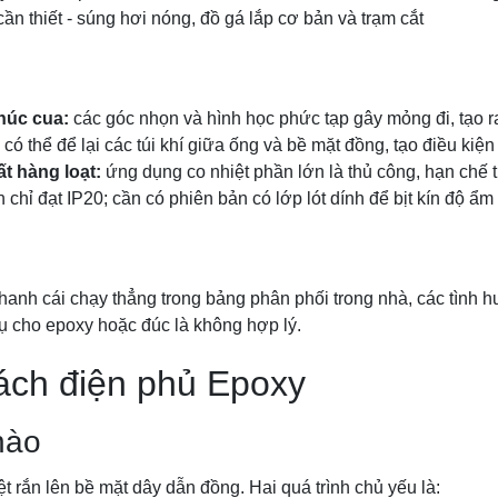
u cần thiết - súng hơi nóng, đồ gá lắp cơ bản và trạm cắt
húc cua:
các góc nhọn và hình học phức tạp gây mỏng đi, tạo r
 có thể để lại các túi khí giữa ống và bề mặt đồng, tạo điều ki
t hàng loạt:
ứng dụng co nhiệt phần lớn là thủ công, hạn chế
 chỉ đạt IP20; cần có phiên bản có lớp lót dính để bịt kín độ ẩm
 thanh cái chạy thẳng trong bảng phân phối trong nhà, các tình
cụ cho epoxy hoặc đúc là không hợp lý.
cách điện phủ Epoxy
nào
 rắn lên bề mặt dây dẫn đồng. Hai quá trình chủ yếu là: