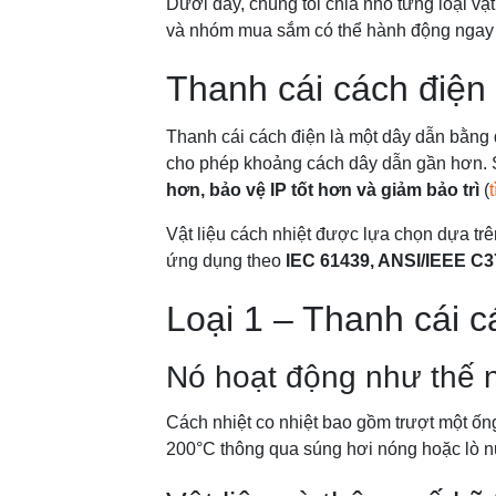
Dưới đây, chúng tôi chia nhỏ từng loại vậ
và nhóm mua sắm có thể hành động ngay 
Thanh cái cách điện 
Thanh cái cách điện là một dây dẫn bằng
cho phép khoảng cách dây dẫn gần hơn. So
hơn, bảo vệ IP tốt hơn và giảm bảo trì
(
Vật liệu cách nhiệt được lựa chọn dựa tr
ứng dụng theo
IEC 61439, ANSI/IEEE C3
Loại 1 – Thanh cái c
Nó hoạt động như thế 
Cách nhiệt co nhiệt bao gồm trượt một ốn
200°C thông qua súng hơi nóng hoặc lò n