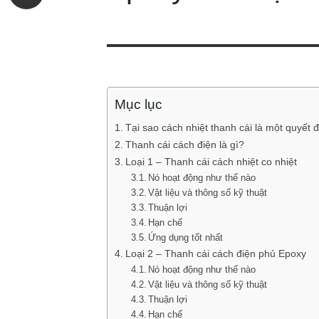
Mục lục
Tại sao cách nhiệt thanh cái là một quyết 
Thanh cái cách điện là gì?
Loại 1 – Thanh cái cách nhiệt co nhiệt
Nó hoạt động như thế nào
Vật liệu và thông số kỹ thuật
Thuận lợi
Hạn chế
Ứng dụng tốt nhất
Loại 2 – Thanh cái cách điện phủ Epoxy
Nó hoạt động như thế nào
Vật liệu và thông số kỹ thuật
Thuận lợi
Hạn chế