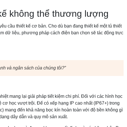
t kế không thể thương lượng
êu cầu thiết kế cơ bản. Cho dù bạn đang thiết kế một tủ thiết
tâm dữ liệu, phương pháp cách điện bạn chọn sẽ tác động trực
ành và ngân sách của chúng tôi?”
iệt mang lại giải pháp tiết kiệm chi phí. Đối với các hình học
 cơ học vượt trội. Để có xếp hạng IP cao nhất (IP67+) trong
úc) mang đến khả năng bọc kín hoàn toàn với độ bền không gì
 dạng dây dẫn và quy mô sản xuất.