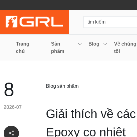
Trang
Sản
Blog
Về chúng
chủ
phẩm
tôi
8
Blog sản phẩm
2026-07
Giải thích về các
Epoxy co nhiệt