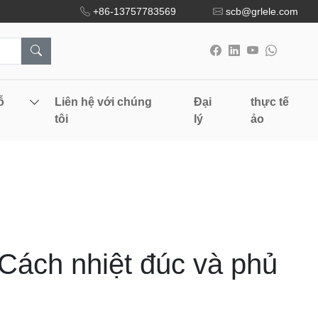
+86-13757783569
scb@grlele.com
ỗ
Liên hệ với chúng
Đại
thực tế
tôi
lý
ảo
: Cách nhiệt đúc và phủ