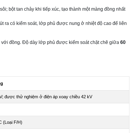
ôi; bột tan chảy khi tiếp xúc, tạo thành một màng đồng nhất
 ra có kiểm soát, lớp phủ được nung ở nhiệt độ cao để liên
i với đồng. Độ dày lớp phủ được kiểm soát chặt chẽ giữa
60
ng
V; được thử nghiệm ở điện áp xoay chiều 42 kV
 (Loại F/H)