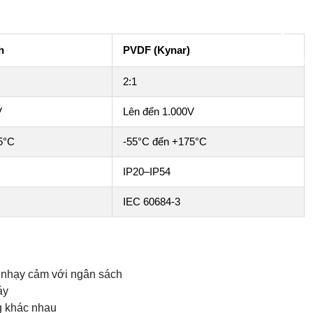
WhatsApp
h
PVDF (Kynar)
ĐỨNG ĐẦU
2:1
V
Lên đến 1.000V
5°C
-55°C đến +175°C
IP20–IP54
IEC 60684-3
ấp nhạy cảm với ngân sách
áy
ng khác nhau