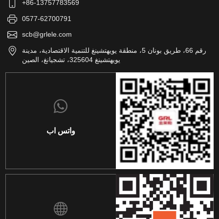
+86-13757783569
0577-62700791
scb@grlele.com
رقم 66، طريق بونان 5، منطقة يويهتشينغ للتنمية الاقتصادية، مدينة
يويهتشينغ 325604، تشجيانغ، الصين
واتس اب