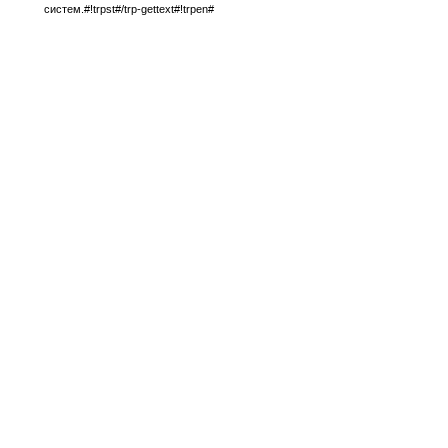
систем.#!trpst#/trp-gettext#!trpen#