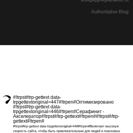
Authoritative Blog
#!trpst#trp-gettext data-
trpgettextoriginal=447#!trpen#Оптимизировано
#!trpst#trp-gettext data-
trpgettextoriginal=446#!trpen#Серафинит -
Акселератор#!trpst#/trp-gettext#!trpen##!trpst#/trp-
gettext#!trpen#
#!trpst#trp-gettext data-trpgettextoriginal=448#!trpen#Включает высокую
скорость сайта, чтобы быть привлекательным для людей и поисковых