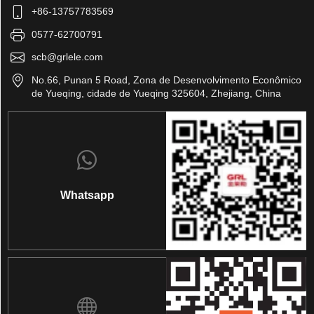
+86-13757783569
0577-62700791
scb@grlele.com
No.66, Punan 5 Road, Zona de Desenvolvimento Econômico
de Yueqing, cidade de Yueqing 325604, Zhejiang, China
Whatsapp