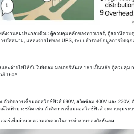
งานลมประกอบด้วย: ตู้ควบคุมหลักของทาวเวอร์, ตู้สถานีควบคุม
สื่อสารบัสสนาม, แหล่งจ่ายไฟของ UPS, ระบบสำรองข้อมูลการปิดฉุกเ
สารและจ่ายไฟให้กับใบพัดลม มอเตอร์หันเห ฯลฯ เป็นหลัก ตู้ควบคุม
วส์ 160A.
บด้วยตัวตัดการเชื่อมต่อสวิตช์ฟิวส์ 690V, สวิตช์ลม 400V และ 230
์ไฟฟ้าบางชนิด เช่น ตัวตัดการเชื่อมต่อสวิตช์ฟิวส์ จะควบคุมระบ
นทาวเวอร์เพื่ออำนวยความสะดวกในการทำงานของกังหันลม.