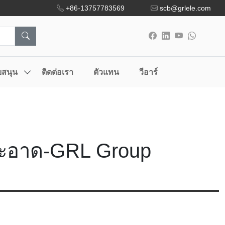
+86-13757783569
scb@grlele.com
บสนุน
ติดต่อเรา
ตัวแทน
วีอาร์
สะอาด-GRL Group