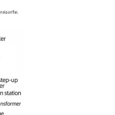
ล่องกริด.