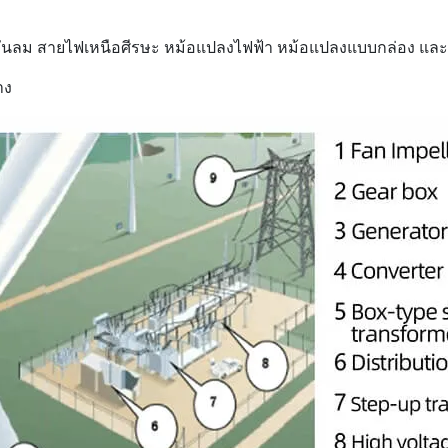
ม
ันลม สายไฟเหนือศีรษะ หม้อแปลงไฟฟ้า หม้อแปลงแบบกล่อง และก
าง