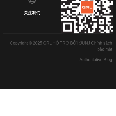
关注我们
Copyright © 2025 GRL HỖ TRỢ BỞI :
JUNJ
Chính sách
bảo mật
Authoritative Blog