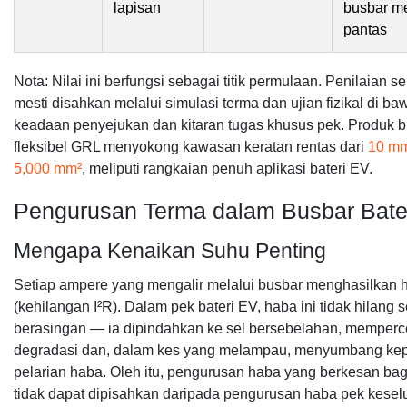
lapisan
busbar m
pantas
Nota: Nilai ini berfungsi sebagai titik permulaan. Penilaian s
mesti disahkan melalui simulasi terma dan ujian fizikal di ba
keadaan penyejukan dan kitaran tugas khusus pek. Produk 
fleksibel GRL menyokong kawasan keratan rentas dari
10 mm
5,000 mm²
, meliputi rangkaian penuh aplikasi bateri EV.
Pengurusan Terma dalam Busbar Bate
Mengapa Kenaikan Suhu Penting
Setiap ampere yang mengalir melalui busbar menghasilkan 
(kehilangan I²R). Dalam pek bateri EV, haba ini tidak hilang 
berasingan — ia dipindahkan ke sel bersebelahan, memper
degradasi dan, dalam kes yang melampau, menyumbang ke
pelarian haba. Oleh itu, pengurusan haba yang berkesan bag
tidak dapat dipisahkan daripada pengurusan haba pek kesel