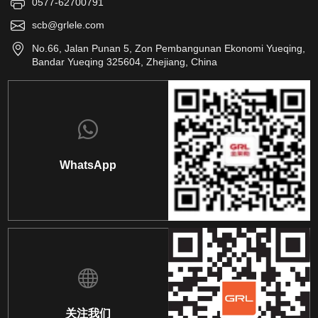
0577-62700791
scb@grlele.com
No.66, Jalan Punan 5, Zon Pembangunan Ekonomi Yueqing,
Bandar Yueqing 325604, Zhejiang, China
WhatsApp
关注我们