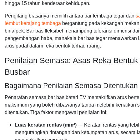
hingga 15 tahun kenderaankehidupan.
Pengilang biasanya memilih antara bar tembaga tegar dan
s
lembut kerajang tembaga
bergantung pada kekangan mekani
bina pek. Bar bas fleksibel menampung toleransi dimensi da
pengembangan haba, manakala bar bas tegar menawarkan l
arus padat dalam reka bentuk terhad ruang.
Penilaian Semasa: Asas Reka Bentuk
Busbar
Bagaimana Penilaian Semasa Ditentukan
Penarafan semasa bar bas bateri EV mentakrifkan arus bert
maksimum yang boleh dibawanya tanpa melebihi kenaikan 
ditentukan. Tiga faktor mengawal penilaian ini:
Luas keratan rentas (mm²)
— Keratan rentas yang lebi
mengurangkan rintangan dan ketumpatan arus, secara 
meningkatkan ampacity.