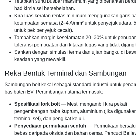
Tetapkan suhu busbar maksimum yang dibenarkan berd
had kimia sel bersebelahan.
Kira luas keratan rentas minimum menggunakan garis 
ketumpatan semasa (2–4 A/mm² untuk penyejuk udara, 
untuk pek penyejuk cecair).
Tambahkan margin keselamatan 20–30% untuk penuaan
toleransi pembuatan dan kitaran tugas yang tidak dijang
Sahkan dengan simulasi terma dan ujian bangku di baw
keadaan yang mewakili.
Reka Bentuk Terminal dan Sambungan
Sambungan bolt kekal sebagai standard industri untuk pena
bas bateri EV. Pertimbangan utama termasuk:
Spesifikasi tork bolt
— Mesti mengambil kira pekali
pengembangan haba kuprum, aluminium (jika digunakan
terminal sel), dan pengikat keluli.
Penyediaan permukaan sentuh
— Permukaan bersalut
bebas daripada oksida dan bahan cemar. Pencuci Bellev