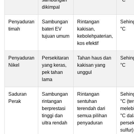
dikimpal
Penyaduran
Sambungan
Rintangan
Sehin
timah
bateri EV
kakisan,
°C
tujuan umum
kebolehpaterian,
kos efektif
Penyaduran
Persekitaran
Tahan haus dan
Sehin
Nikel
yang keras,
kakisan yang
°C
pek tahan
unggul
lama
Saduran
Sambungan
Rintangan
Sehin
Perak
rintangan
sentuhan
°C (te
berprestasi
terendah dari
melebi
tinggi dan
semua pilihan
°C da
ultra rendah
penyaduran
persek
sulfur)