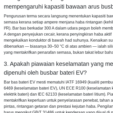
mempengaruhi kapasiti bawaan arus bus
Pengurusan terma secara langsung menentukan kapasiti b
semasa kerana setiap ampere menjana haba rintangan (kehi
I²R). Bar bas berkadar 300 A dalam udara pegun boleh me
A dengan penyejukan cecair, kerana penyingkiran haba aktif
mengekalkan konduktor di bawah had suhunya. Kenaikan s
dibenarkan — biasanya 30–50 °C di atas ambien — ialah sili
yang mentakrifkan penarafan semasa, bukan takat lebur bah
3. Apakah piawaian keselamatan yang me
dipenuhi oleh busbar bateri EV?
Bar bas bateri EV mesti mematuhi IATF 16949 (kualiti pembu
6469 (keselamatan bateri EV), UN ECE R100 (keselamatan
elektrik bateri) dan IEC 62133 (keselamatan bateri litium). Pi
mentakrifkan keperluan untuk penyelarasan penebat, tahan ar
pintas, rintangan getaran dan prestasi kejutan haba. Pengila
harus mengikut GB/T 31486 untuk kenderaan yang dijual di 