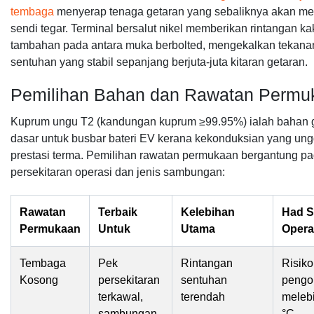
tembaga
menyerap tenaga getaran yang sebaliknya akan me
sendi tegar. Terminal bersalut nikel memberikan rintangan ka
tambahan pada antara muka berbolted, mengekalkan tekana
sentuhan yang stabil sepanjang berjuta-juta kitaran getaran.
Pemilihan Bahan dan Rawatan Permu
Kuprum ungu T2 (kandungan kuprum ≥99.95%) ialah bahan g
dasar untuk busbar bateri EV kerana kekonduksian yang ung
prestasi terma. Pemilihan rawatan permukaan bergantung p
persekitaran operasi dan jenis sambungan:
Rawatan
Terbaik
Kelebihan
Had 
Permukaan
Untuk
Utama
Opera
Tembaga
Pek
Rintangan
Risiko
Kosong
persekitaran
sentuhan
pengo
terkawal,
terendah
melebi
sambungan
°C