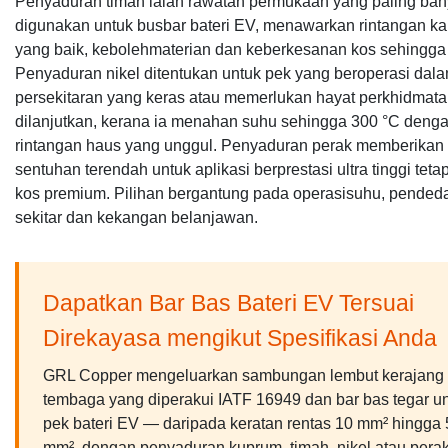
Penyaduran timah ialah rawatan permukaan yang paling ba
digunakan untuk busbar bateri EV, menawarkan rintangan ka
yang baik, kebolehmaterian dan keberkesanan kos sehingga
Penyaduran nikel ditentukan untuk pek yang beroperasi dal
persekitaran yang keras atau memerlukan hayat perkhidmat
dilanjutkan, kerana ia menahan suhu sehingga 300 °C deng
rintangan haus yang unggul. Penyaduran perak memberikan 
sentuhan terendah untuk aplikasi berprestasi ultra tinggi teta
kos premium. Pilihan bergantung pada operasisuhu, pende
sekitar dan kekangan belanjawan.
Dapatkan Bar Bas Bateri EV Tersuai
Direkayasa mengikut Spesifikasi Anda
GRL Copper mengeluarkan sambungan lembut kerajang
tembaga yang diperakui IATF 16949 dan bar bas tegar u
pek bateri EV — daripada keratan rentas 10 mm² hingga 
mm², dengan penyaduran kuprum, timah, nikel atau pera