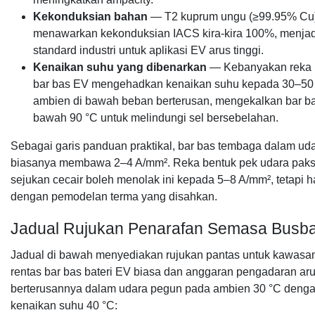
Kekonduksian bahan
— T2 kuprum ungu (≥99.95% Cu
menawarkan kekonduksian IACS kira-kira 100%, menja
standard industri untuk aplikasi EV arus tinggi.
Kenaikan suhu yang dibenarkan
— Kebanyakan reka 
bar bas EV mengehadkan kenaikan suhu kepada 30–50 
ambien di bawah beban berterusan, mengekalkan bar ba
bawah 90 °C untuk melindungi sel bersebelahan.
Sebagai garis panduan praktikal, bar bas tembaga dalam ud
biasanya membawa 2–4 ​​A/mm². Reka bentuk pek udara paks
sejukan cecair boleh menolak ini kepada 5–8 A/mm², tetapi 
dengan pemodelan terma yang disahkan.
Jadual Rujukan Penarafan Semasa Busb
Jadual di bawah menyediakan rujukan pantas untuk kawasan
rentas bar bas bateri EV biasa dan anggaran pengadaran ar
berterusannya dalam udara pegun pada ambien 30 °C deng
kenaikan suhu 40 °C: