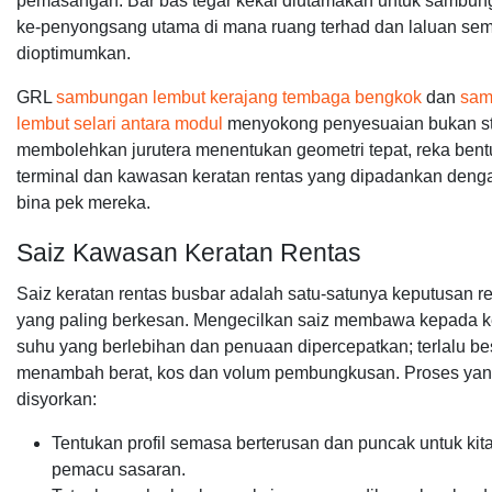
pemasangan. Bar bas tegar kekal diutamakan untuk sambun
ke-penyongsang utama di mana ruang terhad dan laluan se
dioptimumkan.
GRL
sambungan lembut kerajang tembaga bengkok
dan
sam
lembut selari antara modul
menyokong penyesuaian bukan st
membolehkan jurutera menentukan geometri tepat, reka bent
terminal dan kawasan keratan rentas yang dipadankan deng
bina pek mereka.
Saiz Kawasan Keratan Rentas
Saiz keratan rentas busbar adalah satu-satunya keputusan r
yang paling berkesan. Mengecilkan saiz membawa kepada 
suhu yang berlebihan dan penuaan dipercepatkan; terlalu be
menambah berat, kos dan volum pembungkusan. Proses ya
disyorkan:
Tentukan profil semasa berterusan dan puncak untuk kit
pemacu sasaran.