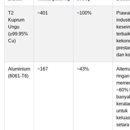
T2
~401
~100%
Piawa
Kuprum
indust
Ungu
kesei
(≥99.95%
terbai
Cu)
kekon
presta
dan k
Aluminium
~167
~43%
Alterna
(6061-T6)
ringa
memer
~60% 
banya
kerata
untuk
kelua
setara