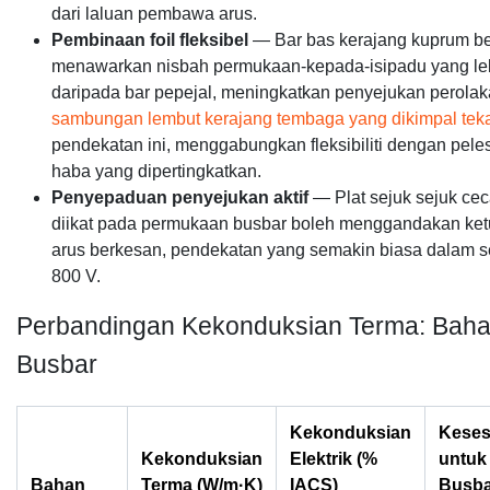
dari laluan pembawa arus.
Pembinaan foil fleksibel
— Bar bas kerajang kuprum b
menawarkan nisbah permukaan-kepada-isipadu yang leb
daripada bar pepejal, meningkatkan penyejukan perola
sambungan lembut kerajang tembaga yang dikimpal tek
pendekatan ini, menggabungkan fleksibiliti dengan pel
haba yang dipertingkatkan.
Penyepaduan penyejukan aktif
— Plat sejuk sejuk cec
diikat pada permukaan busbar boleh menggandakan ke
arus berkesan, pendekatan yang semakin biasa dalam s
800 V.
Perbandingan Kekonduksian Terma: Bah
Busbar
Kekonduksian
Keses
Kekonduksian
Elektrik (%
untuk
Bahan
Terma (W/m·K)
IACS)
Busba