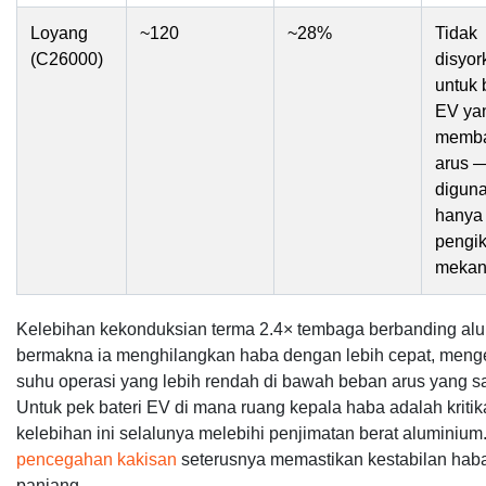
Loyang
~120
~28%
Tidak
(C26000)
disyor
untuk 
EV ya
memb
arus 
digun
hanya
pengik
mekan
Kelebihan kekonduksian terma 2.4× tembaga berbanding al
bermakna ia menghilangkan haba dengan lebih cepat, meng
suhu operasi yang lebih rendah di bawah beban arus yang s
Untuk pek bateri EV di mana ruang kepala haba adalah kritika
kelebihan ini selalunya melebihi penjimatan berat aluminium.
pencegahan kakisan
seterusnya memastikan kestabilan hab
panjang.