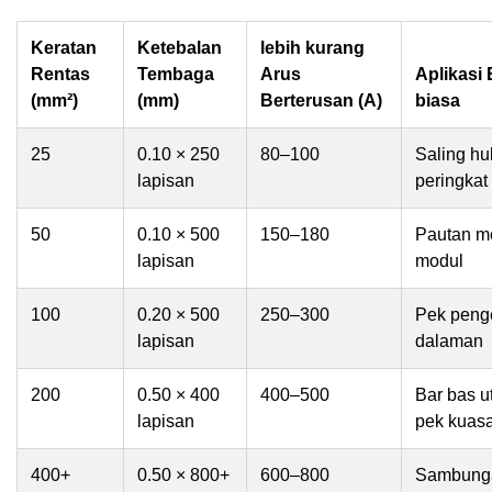
Keratan
Ketebalan
lebih kurang
Rentas
Tembaga
Arus
Aplikasi
(mm²)
(mm)
Berterusan (A)
biasa
25
0.10 × 250
80–100
Saling h
lapisan
peringkat 
50
0.10 × 500
150–180
Pautan m
lapisan
modul
100
0.20 × 500
250–300
Pek peng
lapisan
dalaman
200
0.50 × 400
400–500
Bar bas 
lapisan
pek kuasa
400+
0.50 × 800+
600–800
Sambung